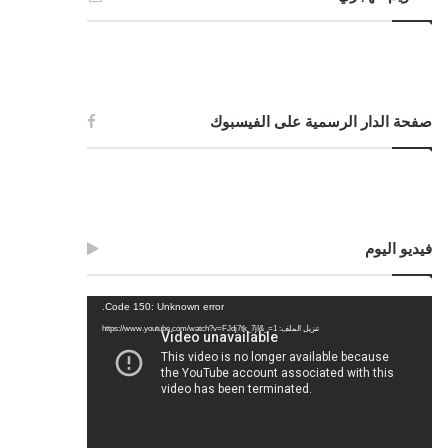
صفحة الدار الرسمية على الفيسبوك
فيديو اليوم
مشغل
Code 150: Unknown error.
الفيديو
تنزيل الملف: https://www.youtube.com/watch?v=FJdj7tk_7jI&_=1