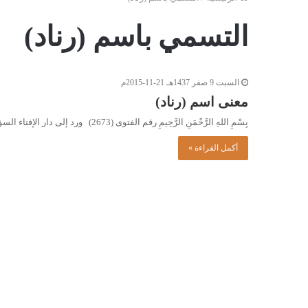
التسمي باسم (رناد)
السبت 9 صفر 1437هـ 21-11-2015م
معنى اسم (رناد)
بِسْمِ اللهِ الرَّحْمَنِ الرَّحِيمِ رقم الفتوى (2673) ورد إلى دار الإفتاء السؤال التالي: ابنتي تبلغ من العمر عامين، واسمها…
أكمل القراءة »