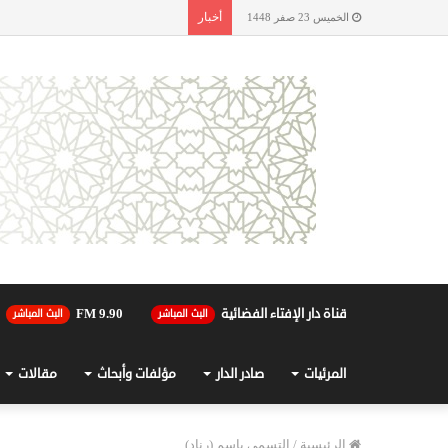
أخبار
الخميس 23 صفر 1448
قناة دار الإفتاء الفضائية
90.FM 9
البث المباشر
البث المباشر
المرئيات
صادر الدار
مؤلفات وأبحاث
مقالات
الرئيسية
/
التسمي باسم (رناد)