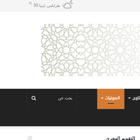
℃
30
طرابلس, ليبيا
تاوى
الصوتيات
بحث
عن
التقويم الهجري