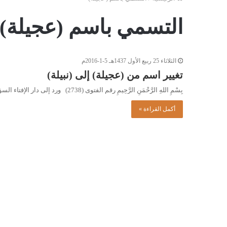
التسمي باسم (عجيلة)
الثلاثاء 25 ربيع الأول 1437هـ 5-1-2016م
تغيير اسم من (عجيلة) إلى (نبيلة)
بِسْمِ اللهِ الرَّحْمَنِ الرَّحِيمِ رقم الفتوى (2738) ورد إلى دار الإفتاء السؤال التالي: أرغب في تغيير اسمي من (عجيلة)…
أكمل القراءة »