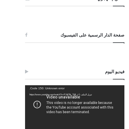
صفحة الدار الرسمية على الفيسبوك
فيديو اليوم
مشغل
Code 150: Unknown error.
الفيديو
تنزيل الملف: https://www.youtube.com/watch?v=FJdj7tk_7jI&_=1