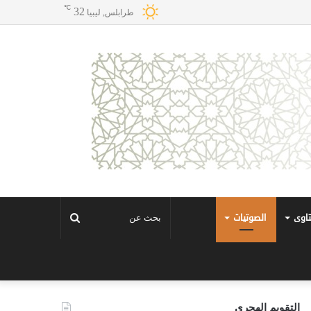
℃
32
طرابلس, ليبيا
تاوى
الصوتيات
بحث
عن
التقويم الهجري