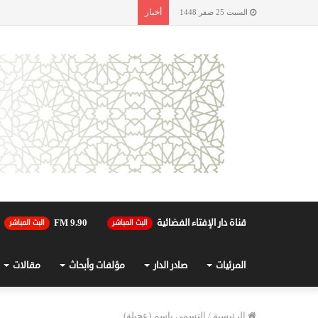
أخبار
السبت 25 صفر 1448
قناة دار الإفتاء الفضائية
90.FM 9
البث المباشر
البث المباشر
المرئيات
صادر الدار
مؤلفات وأبحاث
مقالات
الرئيسية
/
التسمي باسم (عجيلة)