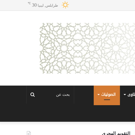
℃
30
طرابلس, ليبيا
تاوى
الصوتيات
بحث
عن
التقويم الهجري