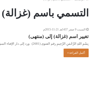
التسمي باسم (غزالة)
السبت 9 صفر 1437هـ 21-11-2015م
تغيير اسم (غزالة) إلى (منتهى)
بِسْمِ اللهِ الرَّحْمَنِ الرَّحِيمِ رقم الفتوى (2681) ورد إلى دار الإفتاء السؤال التالي: اسمي (غزالة)، وأريد تغييرهُ إلى (منتهى)،…
أكمل القراءة »