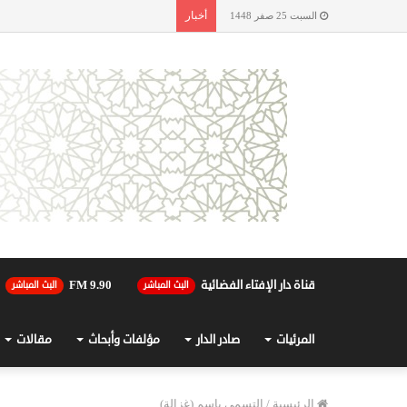
أخبار
السبت 25 صفر 1448
قناة دار الإفتاء الفضائية
90.FM 9
البث المباشر
البث المباشر
المرئيات
صادر الدار
مؤلفات وأبحاث
مقالات
الرئيسية
/
التسمي باسم (غزالة)