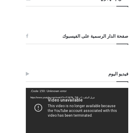
صفحة الدار الرسمية على الفيسبوك
فيديو اليوم
مشغل
Code 150: Unknown error.
الفيديو
تنزيل الملف: https://www.youtube.com/watch?v=FJdj7tk_7jI&_=1