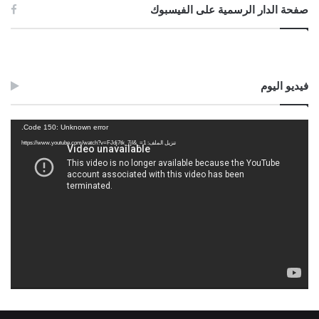
صفحة الدار الرسمية على الفيسبوك
فيديو اليوم
مشغل
Code 150: Unknown error.
الفيديو
تنزيل الملف: https://www.youtube.com/watch?v=FJdj7tk_7jI&_=1