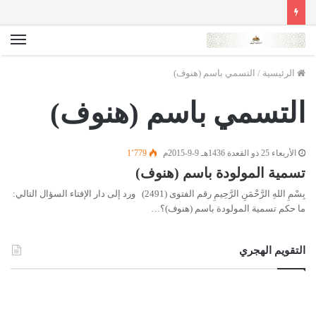
الق
الرئيسية
/
التسمي باسم (هنوف)
التسمي باسم (هنوف)
الأربعاء 25 ذو القعدة 1436هـ 9-9-2015م
1٬779
تسمية المولودة باسم (هنوف)
بِسْمِ اللهِ الرَّحْمَنِ الرَّحِيمِ رقم الفتوى (2491) ورد إلى دار الإفتاء السؤال التالي:
ما حكم تسمية المولودة باسم (هنوف)؟…
التقويم الهجري