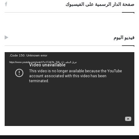
صفحة الدار الرسمية على الفيسبوك
فيديو اليوم
مشغل
Code 150: Unknown error.
الفيديو
تنزيل الملف: https://www.youtube.com/watch?v=FJdj7tk_7jI&_=1