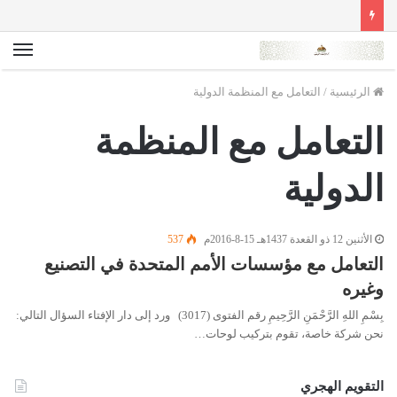
الق
الرئيسية
/
التعامل مع المنظمة الدولية
التعامل مع المنظمة
الدولية
الأثنين 12 ذو القعدة 1437هـ 15-8-2016م
537
التعامل مع مؤسسات الأمم المتحدة في التصنيع
وغيره
بِسْمِ اللهِ الرَّحْمَنِ الرَّحِيمِ رقم الفتوى (3017) ورد إلى دار الإفتاء السؤال التالي:
نحن شركة خاصة، تقوم بتركيب لوحات…
التقويم الهجري