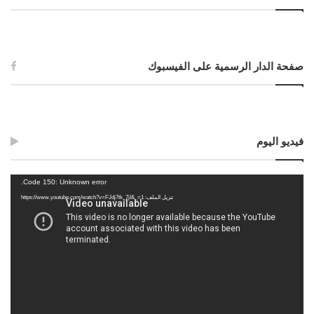
صفحة الدار الرسمية على الفيسبوك
فيديو اليوم
مشغل
Code 150: Unknown error.
الفيديو
تنزيل الملف: https://www.youtube.com/watch?v=FJdj7tk_7jI&_=1