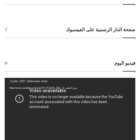
صفحة الدار الرسمية على الفيسبوك
فيديو اليوم
مشغل
Code 150: Unknown error.
الفيديو
تنزيل الملف: https://www.youtube.com/watch?v=FJdj7tk_7jI&_=1