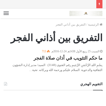
الق
الرئيسية
/
التفريق بين أذاني الفجر
التفريق بين أذاني الفجر
السبت 25 ربيع الأول 1438هـ 24-12-2016م
713
ما حكم التثويب في أذان صلاة الفجر
بِسْمِ اللهِ الرَّحْمَنِ الرَّحِيمِ رقم الفتوى (3148) السيد/ مدير إدارة الشؤون
الثقافية والدعوية. السلام عليكم ورحمة الله وبركاته. تحية…
التقويم الهجري