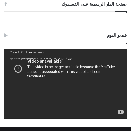
صفحة الدار الرسمية على الفيسبوك
فيديو اليوم
مشغل
Code 150: Unknown error.
الفيديو
تنزيل الملف: https://www.youtube.com/watch?v=FJdj7tk_7jI&_=1