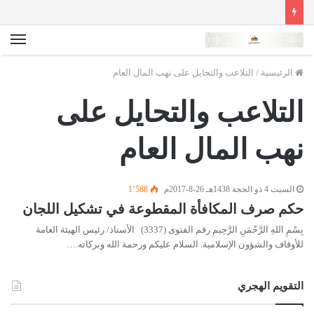
الق
الرئيسية
/
التلاعب والتحايل على نهب المال العام
التلاعب والتحايل على
نهب المال العام
السبت 4 ذو الحجة 1438هـ 26-8-2017م
1٬588
حكم صرف المكافأة المقطوعة في تشكيل اللجان
بِسْمِ اللهِ الرَّحْمَنِ الرَّحِيمِ رقم الفتوى (3337) الأستاذ/ رئيس الهيئة العامة
للأوقاف والشؤون الإسلامية. السلام عليكم ورحمة الله وبركاته.…
التقويم الهجري