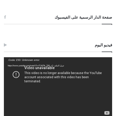
صفحة الدار الرسمية على الفيسبوك
فيديو اليوم
مشغل
Code 150: Unknown error.
الفيديو
تنزيل الملف: https://www.youtube.com/watch?v=FJdj7tk_7jI&_=1