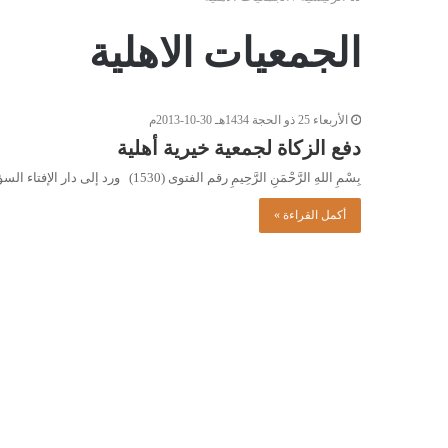
الجمعيات الاهلية
الأربعاء 25 ذو الحجة 1434هـ 30-10-2013م
دفع الزكاة لجمعية خيرية أهلية
بِسْمِ اللهِ الرَّحْمَنِ الرَّحِيمِ رقم الفتوى (1530) ورد إلى دار الإفتاء السؤال التالي: تأسست جمعية طبرق الأهلية للتوحد لعلاج…
أكمل القراءة »