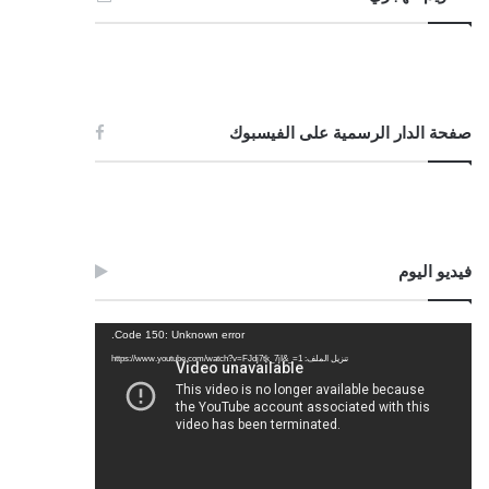
صفحة الدار الرسمية على الفيسبوك
فيديو اليوم
مشغل
Code 150: Unknown error.
الفيديو
تنزيل الملف: https://www.youtube.com/watch?v=FJdj7tk_7jI&_=1