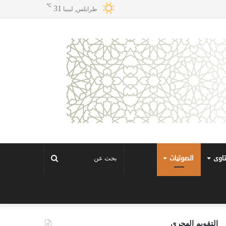
℃
31
طرابلس, ليبيا
تاوى
الصوتيات
بحث
عن
التقويم الهجري