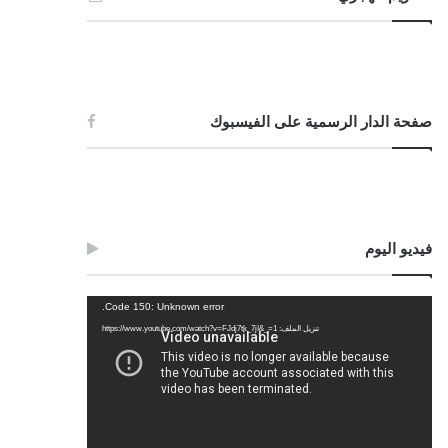
صفحة الدار الرسمية على الفيسبوك
فيديو اليوم
مشغل
Code 150: Unknown error.
الفيديو
تنزيل الملف: https://www.youtube.com/watch?v=FJdj7tk_7jI&_=1