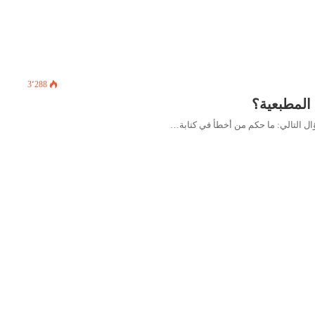
3٬288
لمطبعية؟