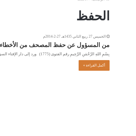
الحفظ
الخميس 27 ربيع الثاني 1435هـ 27-2-2014م
من المسؤول عن حفظ المصحف من الأخطاء ا
بِسْمِ اللهِ الرَّحْمَنِ الرَّحِيمِ رقم الفتوى (1775) ورد إلى دار الإفتاء السؤال التالي: ما حكم من أخطأ في كتابة…
أكمل القراءة »