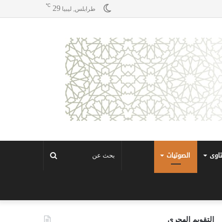
℃
29
طرابلس, ليبيا
تاوى
الصوتيات
بحث
عن
التقويم الهجري