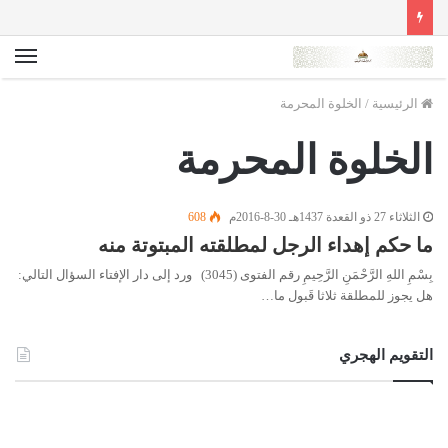
الق
الرئيسية
/
الخلوة المحرمة
الخلوة المحرمة
الثلاثاء 27 ذو القعدة 1437هـ 30-8-2016م
608
ما حكم إهداء الرجل لمطلقته المبتوتة منه
بِسْمِ اللهِ الرَّحْمَنِ الرَّحِيمِ رقم الفتوى (3045) ورد إلى دار الإفتاء السؤال التالي:
هل يجوز للمطلقة ثلاثا قَبول ما…
التقويم الهجري