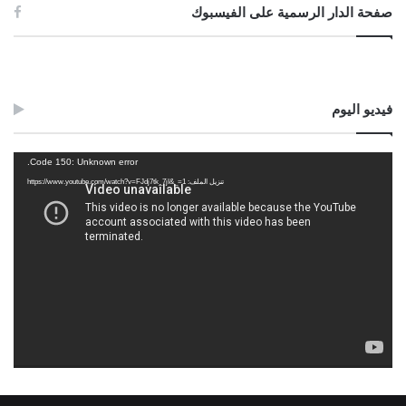
صفحة الدار الرسمية على الفيسبوك
فيديو اليوم
مشغل
Code 150: Unknown error.
الفيديو
تنزيل الملف: https://www.youtube.com/watch?v=FJdj7tk_7jI&_=1