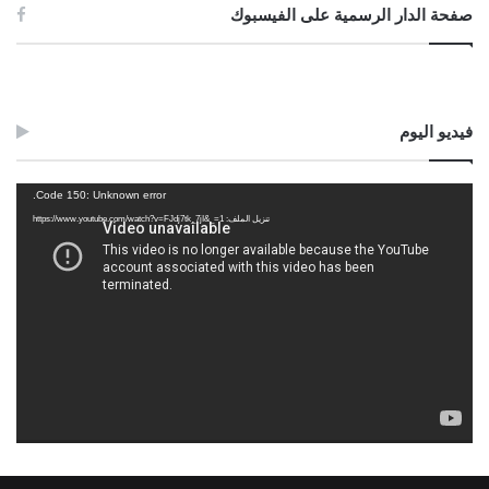
صفحة الدار الرسمية على الفيسبوك
فيديو اليوم
مشغل
Code 150: Unknown error.
الفيديو
تنزيل الملف: https://www.youtube.com/watch?v=FJdj7tk_7jI&_=1