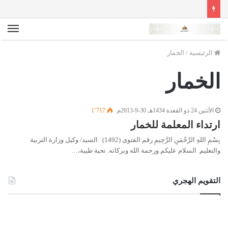
الق
الرئيسية
/
الخمار
الخمار
الأثنين 24 ذو القعدة 1434هـ 30-9-2013م
1٬717
ارتداء المعلمة للخمار
بِسْمِ اللهِ الرَّحْمَنِ الرَّحِيمِ رقم الفتوى (1492) السيد/ وكيل وزارة التربية
والتعليم. السلام عليكم ورحمة الله وبركاته. تحية طيبة،…
التقويم الهجري