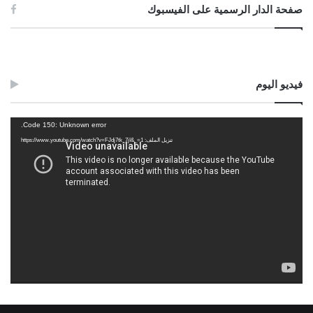
صفحة الدار الرسمية على الفيسبوك
فيديو اليوم
مشغل
Code 150: Unknown error.
الفيديو
تنزيل الملف: https://www.youtube.com/watch?v=FJdj7tk_7jI&_=1