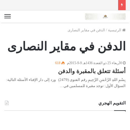
الق
الرئيسية
/
الدفن في مقاير النصارى
الدفن في مقاير النصارى
الأربعاء 25 ذو القعدة 1436هـ 9-9-2015م
618
أسئلة تتعلق بالمقبرة والدفن
بِسْمِ اللهِ الرَّحْمَنِ الرَّحِيمِ رقم الفتوى (2479) ورد إلى دار الإفتاء الأسئلة التالية:
السؤال الأول: توجد مقبرة للمسلمين في…
التقويم الهجري