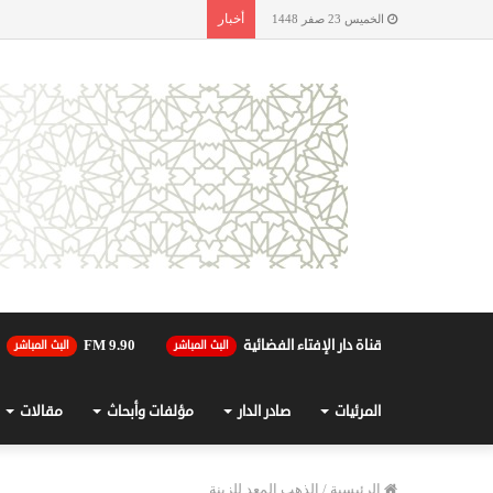
أخبار
الخميس 23 صفر 1448
قناة دار الإفتاء الفضائية
90.FM 9
البث المباشر
البث المباشر
المرئيات
صادر الدار
مؤلفات وأبحاث
مقالات
الرئيسية
/
الذهب المعد للزينة