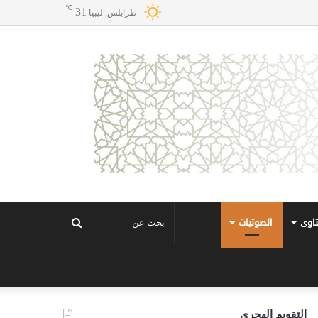
℃
31
طرابلس, ليبيا
تاوى
الصوتيات
بحث
عن
التقويم الهجري