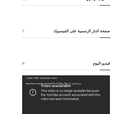
صفحة الدار الرسمية على الفيسبوك
فيديو اليوم
مشغل
Code 150: Unknown error.
الفيديو
تنزيل الملف: https://www.youtube.com/watch?v=FJdj7tk_7jI&_=1