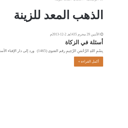
الذهب المعد للزينة
الأثنين 29 محرم 1435هـ 2-12-2013م
أسئلة في الزكاة
بِسْمِ اللهِ الرَّحْمَنِ الرَّحِيمِ رقم الفتوى (1465) ورد إلى دار الإفتاء الأسئلة التالية: ـ توفي شخص وعليه زكاة، هل…
أكمل القراءة »