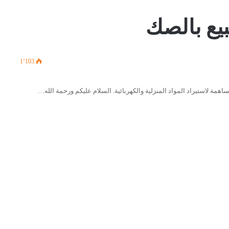
بيع بالصك
1٬103