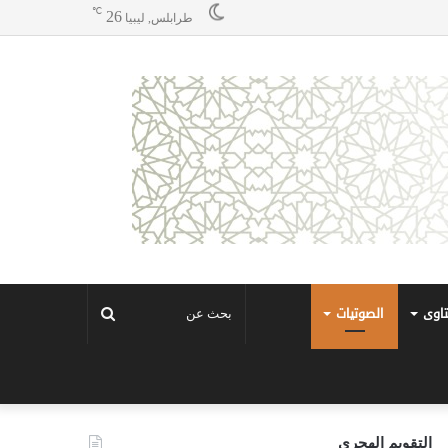
℃
26
طرابلس, ليبيا
تاوى
الصوتيات
بحث
عن
التقويم الهجري