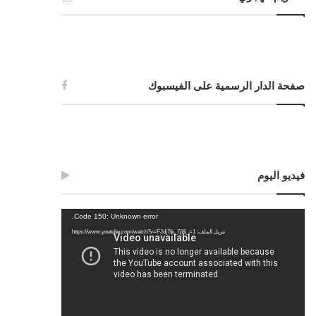
صفحة الدار الرسمية على الفيسبوك
فيديو اليوم
مشغل
Code 150: Unknown error.
الفيديو
تنزيل الملف: https://www.youtube.com/watch?v=FJdj7tk_7jI&_=1