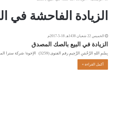
الزيادة الفاحشة في ال
الخميس 22 شعبان 1438هـ 18-5-2017م
الزيادة في البيع بالصك المصدق
بِسْمِ اللهِ الرَّحْمَنِ الرَّحِيمِ رقم الفتوى (3259) الإخوة/ شركة سترا المساهمة لاستيراد المواد المنزلية والكهربائية. السلام عليكم ورحمة الله…
أكمل القراءة »