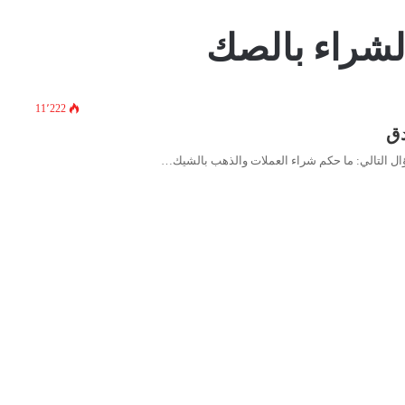
الشراء بالصك
11٬222
دق