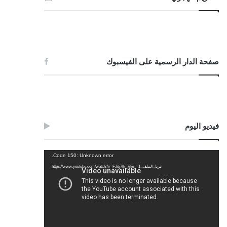
صفحة الدار الرسمية على الفيسبوك
فيديو اليوم
مشغل
Code 150: Unknown error.
الفيديو
تنزيل الملف: https://www.youtube.com/watch?v=FJdj7tk_7jI&_=1