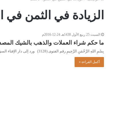
الزيادة في الثمن في 
السبت 25 ربيع الأول 1438هـ 24-12-2016م
ما حكم شراء العملات والذهب بالشيك المص
بِسْمِ اللهِ الرَّحْمَنِ الرَّحِيمِ رقم الفتوى (3128) ورد إلى دار الإفتاء السؤال التالي: ما حكم شراء العملات والذهب بالشيك…
أكمل القراءة »