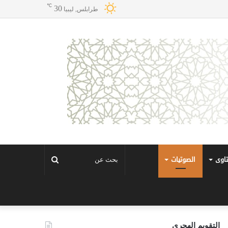
℃
30
طرابلس, ليبيا
تاوى
الصوتيات
بحث
عن
التقويم الهجري