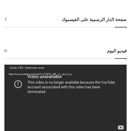
صفحة الدار الرسمية على الفيسبوك
فيديو اليوم
مشغل
Code 150: Unknown error.
الفيديو
تنزيل الملف: https://www.youtube.com/watch?v=FJdj7tk_7jI&_=1