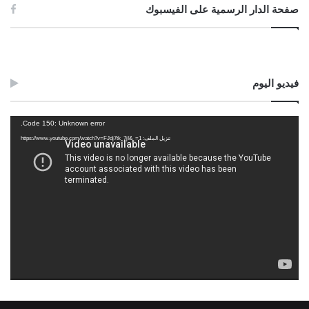
صفحة الدار الرسمية على الفيسبوك
فيديو اليوم
مشغل
Code 150: Unknown error.
الفيديو
تنزيل الملف: https://www.youtube.com/watch?v=FJdj7tk_7jI&_=1