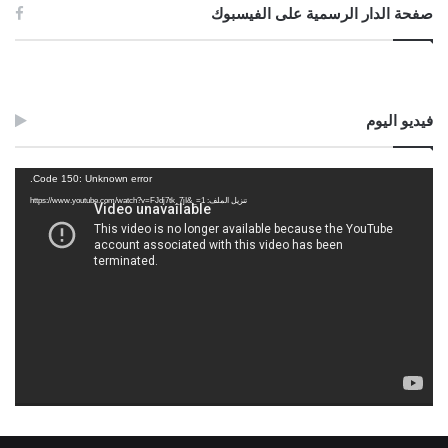
صفحة الدار الرسمية على الفيسبوك
فيديو اليوم
مشغل
Code 150: Unknown error.
الفيديو
تنزيل الملف: https://www.youtube.com/watch?v=FJdj7tk_7jI&_=1