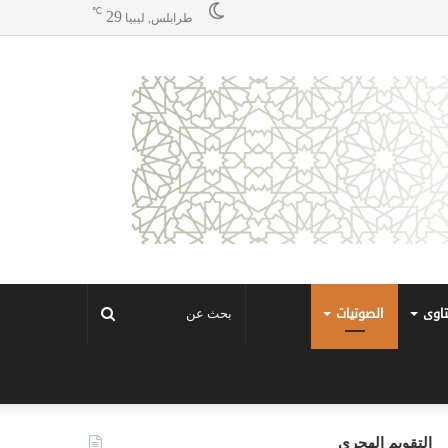
℃
29
طرابلس, ليبيا
تاوى
الصوتيات
بحث
عن
التقويم الهجري