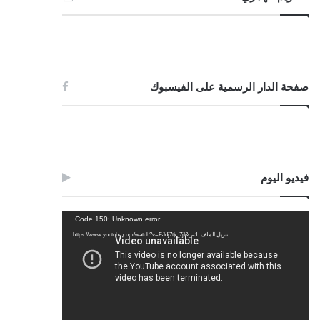
صفحة الدار الرسمية على الفيسبوك
فيديو اليوم
مشغل
Code 150: Unknown error.
الفيديو
تنزيل الملف: https://www.youtube.com/watch?v=FJdj7tk_7jI&_=1