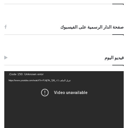
صفحة الدار الرسمية على الفيسبوك
فيديو اليوم
مشغل
Code 150: Unknown error.
الفيديو
تنزيل الملف: https://www.youtube.com/watch?v=FJdj7tk_7jI&_=1