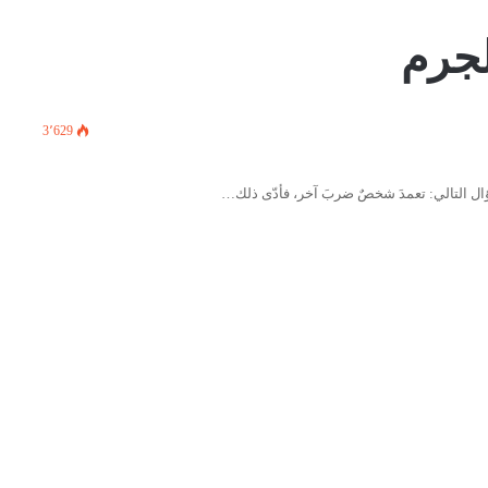
لجرم
3٬629