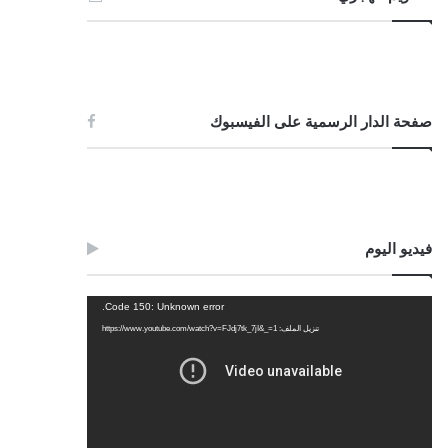
صفحة الدار الرسمية على الفيسبوك
فيديو اليوم
مشغل
Code 150: Unknown error.
الفيديو
تنزيل الملف: https://www.youtube.com/watch?v=FJdj7tk_7jI&_=1