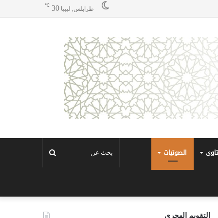
℃
30
طرابلس, ليبيا
تاوى
الصوتيات
بحث
عن
التقويم الهجري