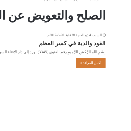
الصلح والتعويض عن ا
السبت 4 ذو الحجة 1438هـ 26-8-2017م
القود والدية في كسر العظم
بِسْمِ اللهِ الرَّحْمَنِ الرَّحِيمِ رقم الفتوى (3345) ورد إلى دار الإفتاء السؤال التالي: تعمدَ شخصٌ ضربَ آخر، فأدّى ذلك…
أكمل القراءة »