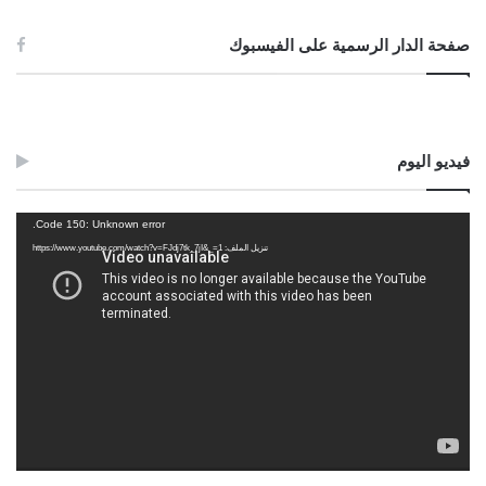
صفحة الدار الرسمية على الفيسبوك
فيديو اليوم
مشغل
Code 150: Unknown error.
الفيديو
تنزيل الملف: https://www.youtube.com/watch?v=FJdj7tk_7jI&_=1