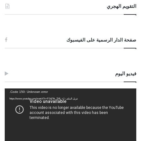
التقويم الهجري
صفحة الدار الرسمية على الفيسبوك
فيديو اليوم
مشغل
Code 150: Unknown error.
الفيديو
تنزيل الملف: https://www.youtube.com/watch?v=FJdj7tk_7jI&_=1