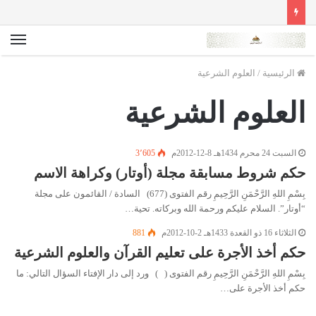
الق
الرئيسية
/
العلوم الشرعية
العلوم الشرعية
السبت 24 محرم 1434هـ 8-12-2012م
3٬605
حكم شروط مسابقة مجلة (أوتار) وكراهة الاسم
بِسْمِ اللهِ الرَّحْمَنِ الرَّحِيمِ رقم الفتوى (677) السادة / القائمون على مجلة
“أوتار”. السلام عليكم ورحمة الله وبركاته. تحية…
الثلاثاء 16 ذو القعدة 1433هـ 2-10-2012م
881
حكم أخذ الأجرة على تعليم القرآن والعلوم الشرعية
بِسْمِ اللهِ الرَّحْمَنِ الرَّحِيمِ رقم الفتوى ( ) ورد إلى دار الإفتاء السؤال التالي: ما
حكم أخذ الأجرة على…