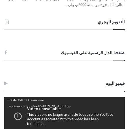
التالي: أنا متزوج من سنة 2009م، ولي…
التقويم الهجري
صفحة الدار الرسمية على الفيسبوك
فيديو اليوم
مشغل
Code 150: Unknown error.
الفيديو
تنزيل الملف: https://www.youtube.com/watch?v=FJdj7tk_7jI&_=1