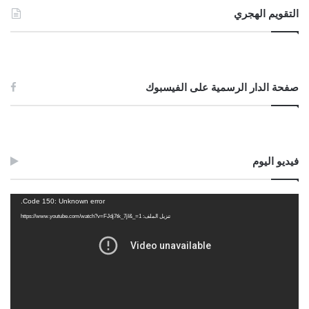
التقويم الهجري
صفحة الدار الرسمية على الفيسبوك
فيديو اليوم
مشغل
Code 150: Unknown error.
الفيديو
تنزيل الملف: https://www.youtube.com/watch?v=FJdj7tk_7jI&_=1