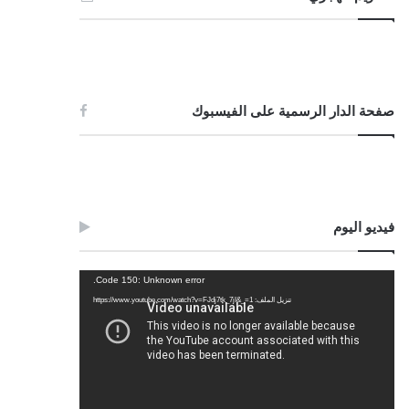
صفحة الدار الرسمية على الفيسبوك
فيديو اليوم
مشغل
Code 150: Unknown error.
الفيديو
تنزيل الملف: https://www.youtube.com/watch?v=FJdj7tk_7jI&_=1