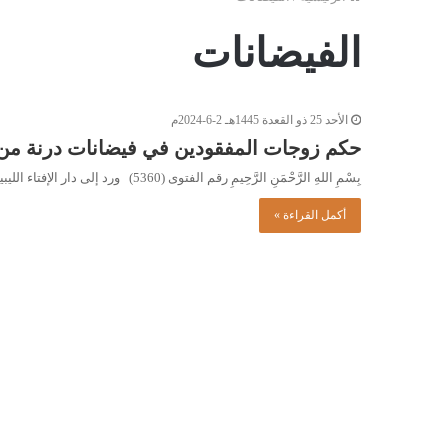
الفيضانات
الأحد 25 ذو القعدة 1445هـ 2-6-2024م
حكم زوجات المفقودين في فيضانات درنة من
بِسْمِ اللهِ الرَّحْمَنِ الرَّحِيمِ رقم الفتوى (5360) ورد إلى دار الإفتاء الليبية السؤال التالي: ما حكم زوجات المفقودين من…
أكمل القراءة »