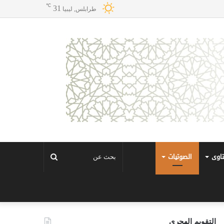
℃
31
طرابلس, ليبيا
تاوى
الصوتيات
بحث
عن
التقويم الهجري