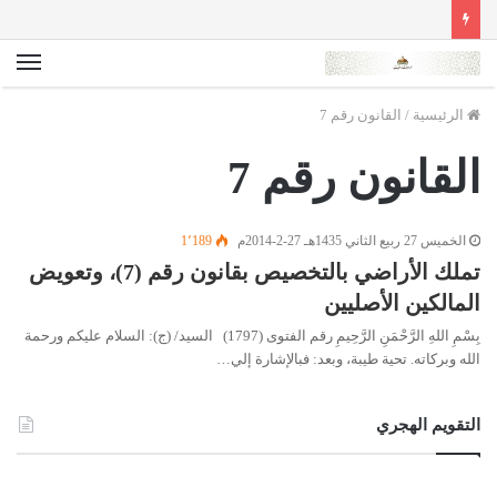
الق
الرئيسية
/
القانون رقم 7
القانون رقم 7
الخميس 27 ربيع الثاني 1435هـ 27-2-2014م
1٬189
تملك الأراضي بالتخصيص بقانون رقم (7)، وتعويض
المالكين الأصليين
بِسْمِ اللهِ الرَّحْمَنِ الرَّحِيمِ رقم الفتوى (1797) السيد/ (ج): السلام عليكم ورحمة
الله وبركاته. تحية طيبة، وبعد: فبالإشارة إلي…
التقويم الهجري