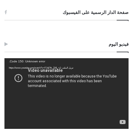
صفحة الدار الرسمية على الفيسبوك
فيديو اليوم
مشغل
Code 150: Unknown error.
الفيديو
تنزيل الملف: https://www.youtube.com/watch?v=FJdj7tk_7jI&_=1