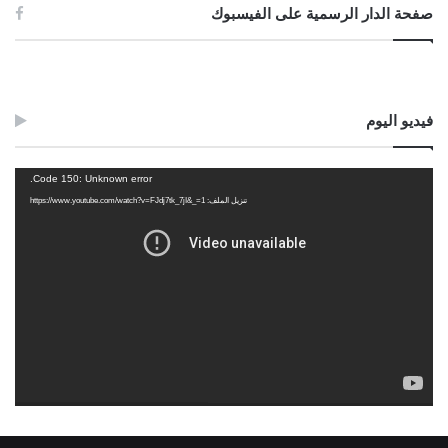
صفحة الدار الرسمية على الفيسبوك
فيديو اليوم
مشغل
Code 150: Unknown error.
الفيديو
تنزيل الملف: https://www.youtube.com/watch?v=FJdj7tk_7jI&_=1