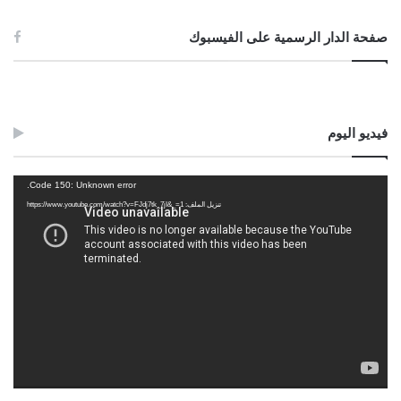
صفحة الدار الرسمية على الفيسبوك
فيديو اليوم
مشغل
Code 150: Unknown error.
الفيديو
تنزيل الملف: https://www.youtube.com/watch?v=FJdj7tk_7jI&_=1