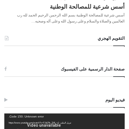
أسس شرعية للمصالحة الوطنية
أسس شرعية للمصالحة الوطنية بسم الله الرحمن الرحيم الحمد لله رب
العالمين والصلاة والسلام وعلى رسول الله وعلى آله وصحبه…
التقويم الهجري
صفحة الدار الرسمية على الفيسبوك
فيديو اليوم
مشغل
Code 150: Unknown error.
الفيديو
تنزيل الملف: https://www.youtube.com/watch?v=FJdj7tk_7jI&_=1