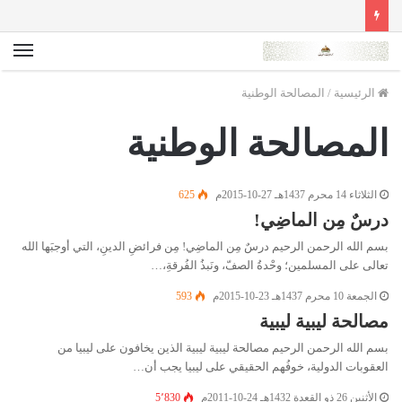
الق
الرئيسية
/
المصالحة الوطنية
المصالحة الوطنية
الثلاثاء 14 محرم 1437هـ 27-10-2015م
625
درسٌ مِن الماضِي!
بسم الله الرحمن الرحيم درسٌ مِن الماضِي! مِن فرائضِ الدينِ، التي أوجبَها الله
تعالى على المسلمين؛ وحْدةُ الصفّ، ونَبذُ الفُرقةِ،…
الجمعة 10 محرم 1437هـ 23-10-2015م
593
مصالحة ليبية ليبية
بسم الله الرحمن الرحيم مصالحة ليبية ليبية الذين يخافون على ليبيا من
العقوبات الدولية، خوفُهم الحقيقي على ليبيا يجب أن…
الأثنين 26 ذو القعدة 1432هـ 24-10-2011م
5٬830