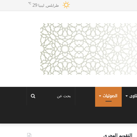
℃
29
طرابلس, ليبيا
تاوى
الصوتيات
بحث
عن
التقويم الهجري