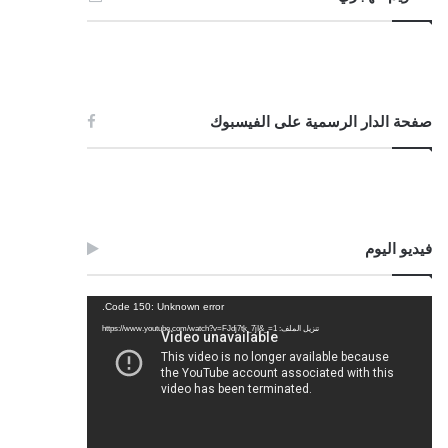
صفحة الدار الرسمية على الفيسبوك
فيديو اليوم
مشغل
Code 150: Unknown error.
الفيديو
تنزيل الملف: https://www.youtube.com/watch?v=FJdj7tk_7jI&_=1