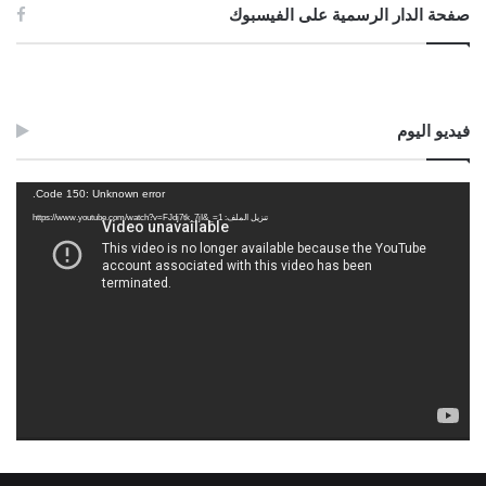
صفحة الدار الرسمية على الفيسبوك
فيديو اليوم
مشغل
Code 150: Unknown error.
الفيديو
تنزيل الملف: https://www.youtube.com/watch?v=FJdj7tk_7jI&_=1