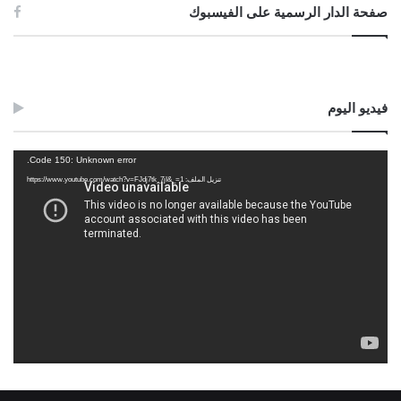
صفحة الدار الرسمية على الفيسبوك
فيديو اليوم
مشغل
Code 150: Unknown error.
الفيديو
تنزيل الملف: https://www.youtube.com/watch?v=FJdj7tk_7jI&_=1