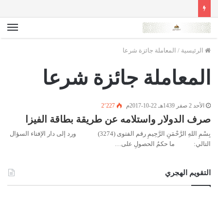
الق
الرئيسية
/
المعاملة جائزة شرعا
المعاملة جائزة شرعا
الأحد 2 صفر 1439هـ 22-10-2017م
2٬227
صرف الدولار واستلامه عن طريقة بطاقة الفيزا
بِسْمِ اللهِ الرَّحْمَنِ الرَّحِيمِ رقم الفتوى (3274) ورد إلى دار الإفتاء السؤال
التالي: ما حكمُ الحصولِ على…
التقويم الهجري