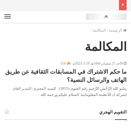
الق
الرئيسية
/
المكالمة
المكالمة
الأحد 27 شعبان 1444هـ 19-3-2023م
656
ما حكم الاشتراك في المسابقات الثقافية عن طريق
الهاتف والرسائل النصية؟
بِسْمِ اللهِ الرَّحْمَنِ الرَّحِيمِ رقم الفتوى (3855) السيد المحترم/ المدير العام
لشركة ك للأنظمة المعلوماتية. السلام عليكم ورحمة الله…
التقويم الهجري