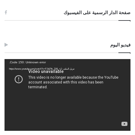
صفحة الدار الرسمية على الفيسبوك
فيديو اليوم
مشغل
Code 150: Unknown error.
الفيديو
تنزيل الملف: https://www.youtube.com/watch?v=FJdj7tk_7jI&_=1