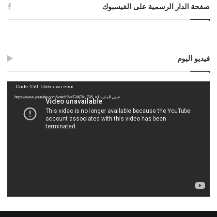
صفحة الدار الرسمية على الفيسبوك
فيديو اليوم
مشغل
Code 150: Unknown error.
الفيديو
تنزيل الملف: https://www.youtube.com/watch?v=FJdj7tk_7jI&_=1