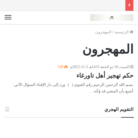
الق
الرئيسية
/
المهجرون
المهجرون
السبت 18 ذو الحجة 1433هـ 3-11-2012م
538
حكم تهجير أهل تاورغاء
بسم الله الرحمن الرحيم رقم الفتوى ( ) ورد إلى دار الإفتاء السؤال الآتي:
أشيع بأن المفتي قد وُجِّه…
التقويم الهجري