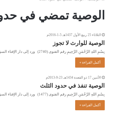
الوصية تمضي في حدود
الثلاثاء 25 ربيع الأول 1437هـ 5-1-2016م
الوصية للوارث لا تجوز
بِسْمِ اللهِ الرَّحْمَنِ الرَّحِيمِ رقم الفتوى (2740) ورد إلى دار الإفتاء السؤال التالي: والدي (ح)، يملك عمارة مكونةً من…
أكمل القراءة »
الأثنين 17 ذو القعدة 1434هـ 23-9-2013م
الوصية تنفذ في حدود الثلث
بِسْمِ اللهِ الرَّحْمَنِ الرَّحِيمِ رقم الفتوى (1477) ورد إلى دار الإفتاء السؤال التالي: توفيت (ف)، وقد انحصر إرثها الشرعي…
أكمل القراءة »