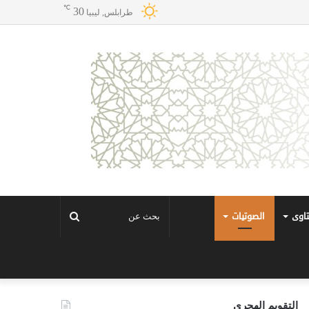
℃
30
طرابلس, ليبيا
تاوى
الصوتيات
بحث
عن
التقويم الهجري