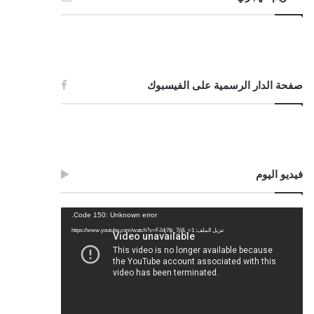
صفحة الدار الرسمية على الفيسبوك
فيديو اليوم
مشغل
Code 150: Unknown error.
الفيديو
تنزيل الملف: https://www.youtube.com/watch?v=FJdj7tk_7jI&_=1