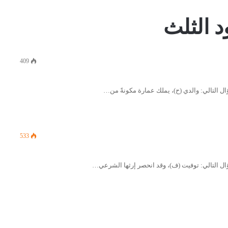
 الثلث
409
533