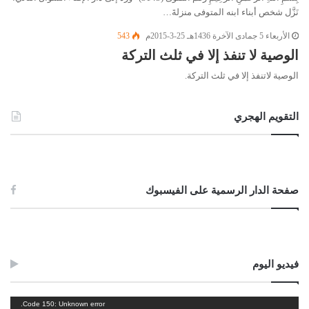
نَزَّل شخص أبناء ابنه المتوفى منزلةَ…
الأربعاء 5 جمادى الآخرة 1436هـ 25-3-2015م
543
الوصية لا تنفذ إلا في ثلث التركة
الوصية لاتنفذ إلا في ثلث التركة.
التقويم الهجري
صفحة الدار الرسمية على الفيسبوك
فيديو اليوم
مشغل
Code 150: Unknown error.