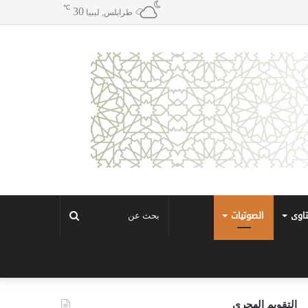
℃
30
طرابلس, ليبيا
تاوى
الصوتيات
بحث
عن
التقويم الهجري