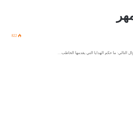
مهر
822