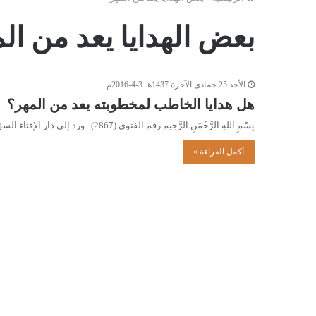
بعض الهدايا يعد من ال
الأحد 25 جمادى الآخرة 1437هـ 3-4-2016م
هل هدايا الخاطب لمخطوبته يعد من المهر؟
بِسْمِ اللهِ الرَّحْمَنِ الرَّحِيم رقم الفتوى (2867) ورد إلى دار الإفتاء السؤال التالي: ما حكم الهدايا التي يقدمها الخاطب…
أكمل القراءة »