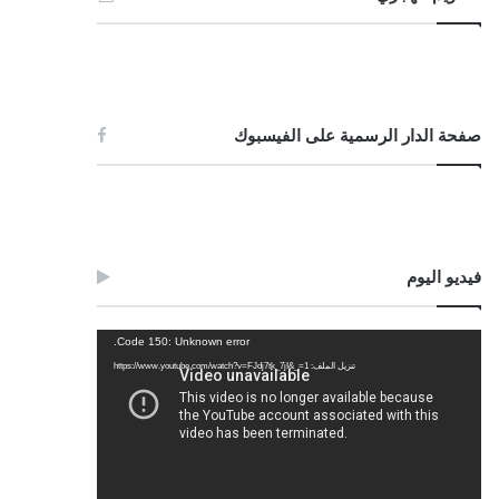
صفحة الدار الرسمية على الفيسبوك
فيديو اليوم
مشغل
Code 150: Unknown error.
الفيديو
تنزيل الملف: https://www.youtube.com/watch?v=FJdj7tk_7jI&_=1