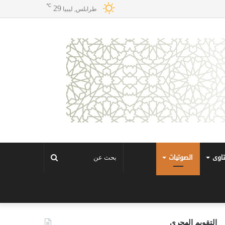
℃
29
طرابلس, ليبيا
تاوى
الصوتيات
بحث
عن
التقويم الهجري