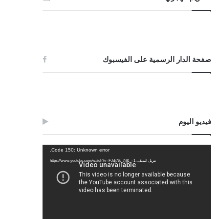
صفحة الدار الرسمية على الفيسبوك
فيديو اليوم
مشغل
Code 150: Unknown error.
الفيديو
تنزيل الملف: https://www.youtube.com/watch?v=FJdj7tk_7jI&_=1