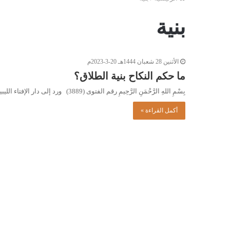
بنية
الأثنين 28 شعبان 1444هـ 20-3-2023م
ما حكم النكاح بنية الطلاق؟
بِسْمِ اللهِ الرَّحْمَنِ الرَّحِيمِ رقم الفتوى (3889) ورد إلى دار الإفتاء الليبية السؤال التالي: كثير من الشباب يخرج من…
أكمل القراءة »