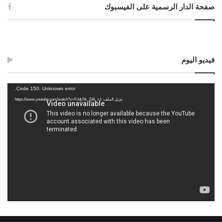
صفحة الدار الرسمية على الفيسبوك
فيديو اليوم
مشغل
Code 150: Unknown error.
الفيديو
تنزيل الملف: https://www.youtube.com/watch?v=FJdj7tk_7jI&_=1