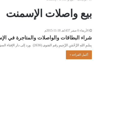
بيع واصلات الإسمنت
الأربعاء 6 صفر 1437هـ 18-11-2015م
شراء البطاقات والواصلات والمتاجرة في الإ
بِسْمِ اللهِ الرَّحْمَنِ الرَّحِيمِ رقم الفتوى (2636) ورد إلى دار الإفتاء السؤال التالي: قام مصنع شركة الاتحاد العربي بزليتن…
أكمل القراءة »