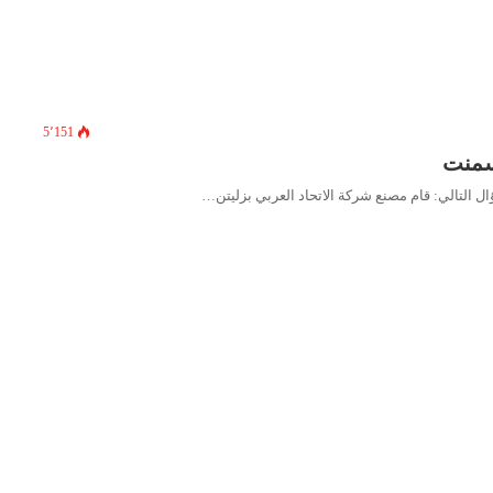
5٬151
سمنت