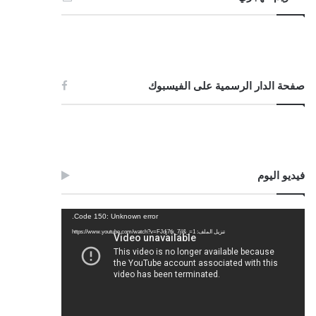
صفحة الدار الرسمية على الفيسبوك
فيديو اليوم
مشغل
Code 150: Unknown error.
الفيديو
تنزيل الملف: https://www.youtube.com/watch?v=FJdj7tk_7jI&_=1