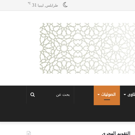
℃
31
طرابلس, ليبيا
تاوى
الصوتيات
بحث
عن
التقويم الهجري