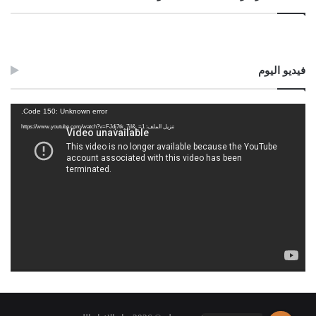
فيديو اليوم
مشغل
Code 150: Unknown error.
الفيديو
تنزيل الملف: https://www.youtube.com/watch?v=FJdj7tk_7jI&_=1