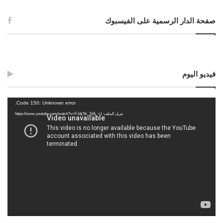
صفحة الدار الرسمية على الفيسبوك
فيديو اليوم
مشغل
Code 150: Unknown error.
الفيديو
تنزيل الملف: https://www.youtube.com/watch?v=FJdj7tk_7jI&_=1