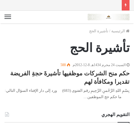
الق
الرئيسية
/
تأشيرة الحج
تأشيرة الحج
السبت 24 محرم 1434هـ 8-12-2012م
588
حكم منح الشركات موظفيها تأشيرةَ حجةِ الفريضة
تقديرا ومكافأة لهم
بِسْمِ اللهِ الرَّحْمنِ الرَّحِيمِ رقم الفتوى (683) ورد إلى دار الإفتاء السؤال التالي:
ما حكم حج الموظفين…
التقويم الهجري