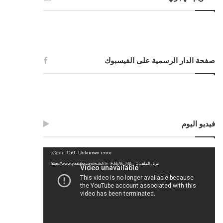
صفحة الدار الرسمية على الفيسبوك
فيديو اليوم
مشغل
Code 150: Unknown error.
الفيديو
تنزيل الملف: https://www.youtube.com/watch?v=FJdj7tk_7jI&_=1