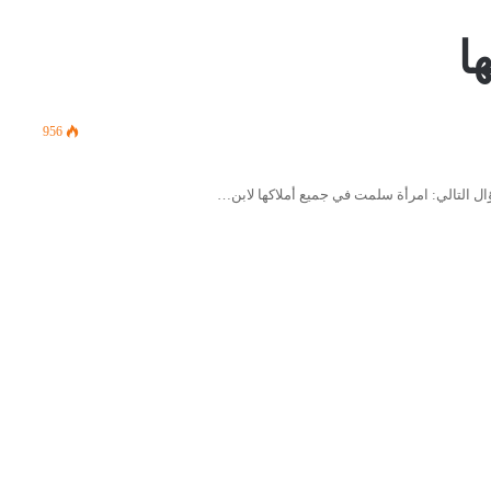
ا
956