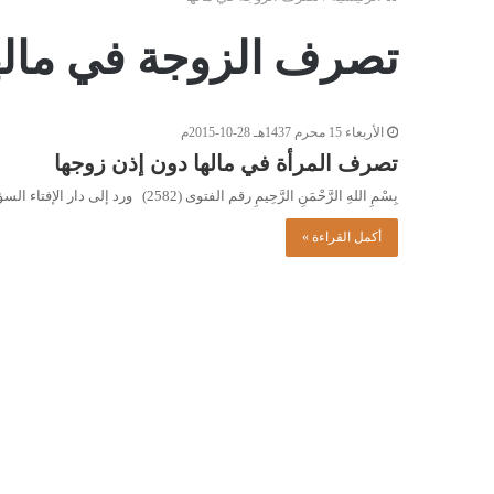
تصرف الزوجة في ماله
الأربعاء 15 محرم 1437هـ 28-10-2015م
تصرف المرأة في مالها دون إذن زوجها
بِسْمِ اللهِ الرَّحْمَنِ الرَّحِيمِ رقم الفتوى (2582) ورد إلى دار الإفتاء السؤال التالي: امرأة سلمت في جميع أملاكها لابن…
أكمل القراءة »