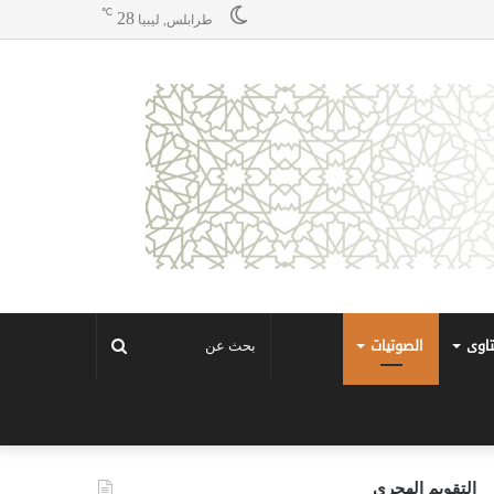
℃
28
طرابلس, ليبيا
تاوى
الصوتيات
بحث
عن
التقويم الهجري