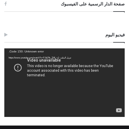
صفحة الدار الرسمية على الفيسبوك
فيديو اليوم
مشغل
Code 150: Unknown error.
الفيديو
تنزيل الملف: https://www.youtube.com/watch?v=FJdj7tk_7jI&_=1