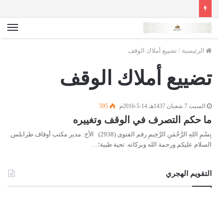
الق
الرئيسية
/
تضييع أملاك الوقف
تضييع أملاك الوقف
السبت 7 شعبان 1437هـ 14-5-2016م
595
ما حكم التصرف في الوقف وتغييره
بِسْمِ اللهِ الرَّحْمَنِ الرَّحِيمِ رقم الفتوى (2938) الأخ: مدير مكتب أوقاف طرابلس.
السلام عليكم ورحمة الله وبركاته. تحية طيبة؛…
التقويم الهجري