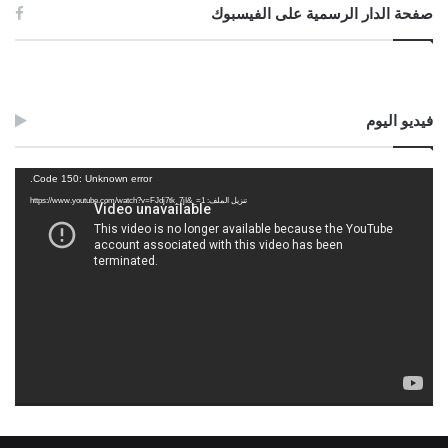
صفحة الدار الرسمية على الفيسبوك
فيديو اليوم
مشغل
Code 150: Unknown error.
الفيديو
تنزيل الملف: https://www.youtube.com/watch?v=FJdj7tk_7jI&_=1