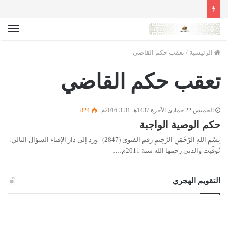
الق
الرئيسية
/
تعقب حكم القاضي
تعقب حكم القاضي
الخميس 22 جمادى الآخرة 1437هـ 31-3-2016م
824
حكم الوصية الواجبة
بِسْمِ اللهِ الرَّحْمَنِ الرَّحِيمِ رقم الفتوى (2847) ورد إلى دار الإفتاء السؤال التالي:
تُوفِّيت والدتي رحمها الله سنة 2011م،…
التقويم الهجري