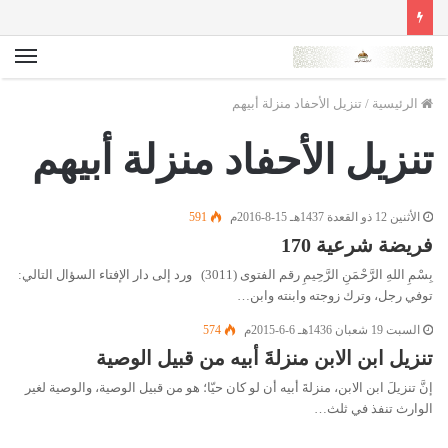
الق
الرئيسية
/
تنزيل الأحفاد منزلة أبيهم
تنزيل الأحفاد منزلة أبيهم
الأثنين 12 ذو القعدة 1437هـ 15-8-2016م
591
فريضة شرعية 170
بِسْمِ اللهِ الرَّحْمَنِ الرَّحِيمِ رقم الفتوى (3011) ورد إلى دار الإفتاء السؤال التالي:
توفي رجل، وترك زوجته وابنته وابن…
السبت 19 شعبان 1436هـ 6-6-2015م
574
تنزيل ابن الابن منزلةَ أبيه من قبيل الوصية
إنَّ تنزيلَ ابن الابن، منزلةَ أبيه أن لو كان حيّا؛ هو من قبيل الوصية، والوصية لغير
الوارث تنفذ في ثلث…