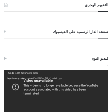
التقويم الهجري
صفحة الدار الرسمية على الفيسبوك
فيديو اليوم
مشغل
Code 150: Unknown error.
الفيديو
تنزيل الملف: https://www.youtube.com/watch?v=FJdj7tk_7jI&_=1