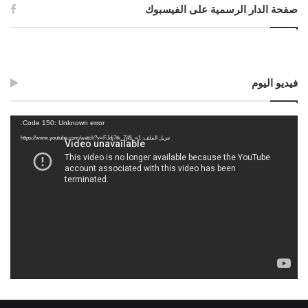
صفحة الدار الرسمية على الفيسبوك
فيديو اليوم
مشغل
Code 150: Unknown error.
الفيديو
تنزيل الملف: https://www.youtube.com/watch?v=FJdj7tk_7jI&_=1